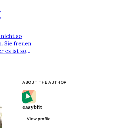
g
 nicht so
. Sie freuen
r es ist so
auche, um die
pruchsvoll an
ABOUT THE AUTHOR
easybfit
View profile