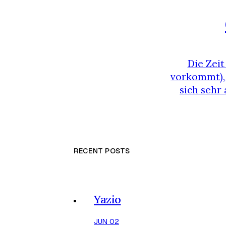
Die Zeit
vorkommt), 
sich sehr 
anstrengend 
Party vorzub
RECENT POSTS
Yazio
JUN 02