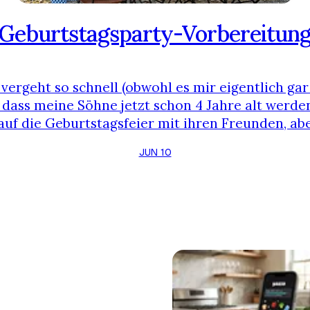
Geburtstagsparty-Vorbereitun
 vergeht so schnell (obwohl es mir eigentlich gar
dass meine Söhne jetzt schon 4 Jahre alt werden
auf die Geburtstagsfeier mit ihren Freunden, abe
und nervig für mich, weil ich zusätzlich Zeit br
JUN 10
ereiten. Ich bin eine Overthinkerin und sehr ans
mich selbst, sodass extra Aufgaben bringen m…