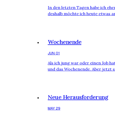
In den letzten Tagen habe ich ehe
deshalb möchte ich heute etwas a
zu ändern. Seit einem Monat nutze 
um mein Essen zu protokollieren. I
Blutergebnis nicht so gut war. Obw
mein Gesamtcholesterin und meine
Wochenende
sind die Hauptris…
JUN 01
Als ich jung war oder einen Job ha
und das Wochenende. Aber jetzt s
anstrengendsten Zeit geworden. S
(die Kinder nennen mich „Mama“), 
mich. Der Job ist täglich und rund
Ruhezeit und Pause. Das macht mir
Neue Herausforderung
dass ich wie im Hamsterrad renn
MAY 29