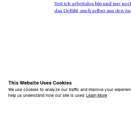
Seit ich arbeitslos bin und nur no
das Gefühl, mich selbst aus den A
gehen die Kinder aus dem Haus, u
auf mich: Waschen, Kochen, Aufr
wiederholt sich Tag für Tag – wie 
genau wie der Hamster, der ununt
ohne jemals voranzu…
This Website Uses Cookies
We use cookies to analyze our traffic and improve your experien
help us understand how our site is used.
Learn More