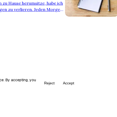
ch zu Hause herumsitze, habe ich
ugen zu verlieren. Jeden Morgen
nd der endelos Hasuhalt wartet
äumen…Dieser Tagesablauf
in einem Hamsterrad. Ja, ich bin
erbrochen in seinem Rad läuft,
ce. By accepting, you
Reject
Accept
Create your own Fika