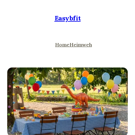
Easybfit
Home
Heimweh